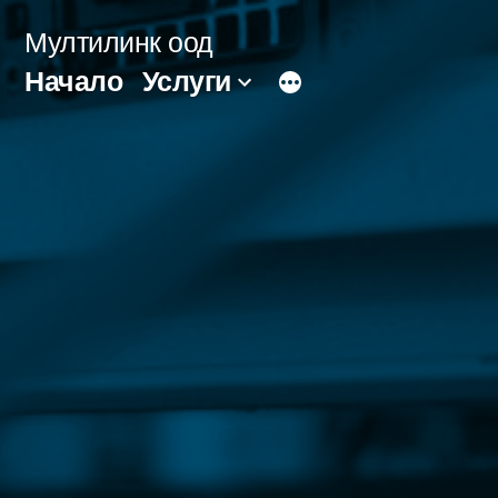
Напред
Мултилинк оод
към
Начало
Услуги
съдържанието