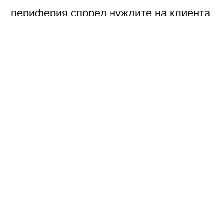
периферия според нуждите на клиента
и оптимално отношение цена/качество.
Основна стратегия на фирмата е
индивидуалния подход към клиентите,
професионално отношение към
работата и коректно сътрудничество.
Свържете се с нас
за да получите
подробна информация за
предлаганите продукти, цени и
актуалните промоции.